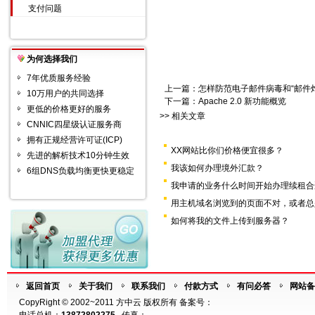
支付问题
为何选择我们
7年优质服务经验
上一篇：
怎样防范电子邮件病毒和“邮件
10万用户的共同选择
下一篇：
Apache 2.0 新功能概览
更低的价格更好的服务
>> 相关文章
CNNIC四星级认证服务商
拥有正规经营许可证(ICP)
XX网站比你们价格便宜很多？
先进的解析技术10分钟生效
我该如何办理境外汇款？
6组DNS负载均衡更快更稳定
我申请的业务什么时间开始办理续租合
用主机域名浏览到的页面不对，或者总
如何将我的文件上传到服务器？
返回首页
关于我们
联系我们
付款方式
有问必答
网站备
CopyRight © 2002~2011 方中云 版权所有 备案号：