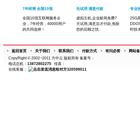
7年经营 全国10强
先试用 满意付款
专业
全国10强互联网服务企
虚拟主机,企业邮局免费7
25G
业，7年经营，40000用户
天试用,满意后才付款,免除
DDO
的共同选择！
您的后顾之忧.
时技
返回首页
关于我们
联系我们
付款方式
有问必答
网站备
CopyRight © 2002~2011 方中云 版权所有 备案号：
电话总机：
13872802275
传真：
在线客服：
320599011