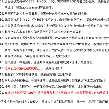
全面提供支持ACCESS、MYSQL、SQL SERVER 2000等各类数据库。 
问统计、赠送access,mysql等数据库。
不间断7*24小时全程服务，每三分钟自动监视一次所有的服务器。
无障碍技术支持：24×7×365制技术支持，微笑面对任何用户。 提供全球免费电
服务器采用超线程技术,多线程在多处理器上并发运行,有效防止一个用户的程序
邮件空间和虚拟主机空间放置于不同主机,完全做到空间分离;
实时病毒保护系统/ 黑客入侵检测系统 / WWW服务应用防火墙 / 全智能抵抗红
每7天备份一次用户数据,用户可以随时免费恢复到7天前的数据状态，有效降低
功能，业内首创！即使出现服务器硬件损坏,我们的备份机制和灾难恢复系统也可
团队经验丰富：5年服务器维护经验，让您放心使用。
虚拟主机、域名注册、企业邮局等业务全部在线实时开通、自主管理。
方中云虚拟主机免费试用三天
，满意再付款！
独有的CDN网络加速功能，彻底解决"南北互通"问题！
同时提供中国电信、中国网通两大机房供用户选择，彻底解决"南北互通"问题！
性价比高：在同行业中一直保持低价高品质的服务策略，让您真正物超所值。
在线提供非经营性icp证申请服务及备案相关咨询,自动上传备案证书，自动放置
进的技术和全程的服务，使得方中云虚拟主机在网站可靠性、安全性、易用性和访问速
。