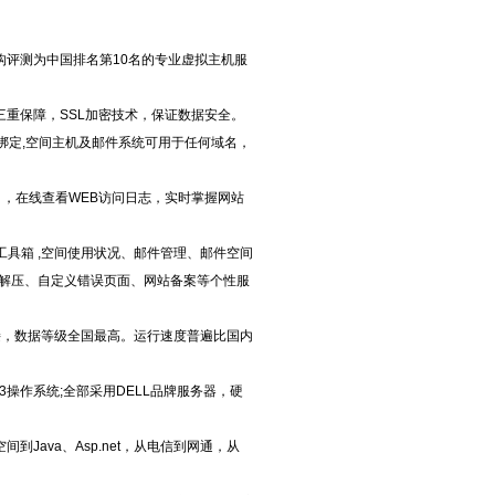
构评测为中国排名第10名的专业虚拟主机服
三重保障，SSL加密技术，保证数据安全。
由绑定,空间主机及邮件系统可用于任何域名，
），在线查看WEB访问日志，实时掌握网站
工具箱 ,空间使用状况、邮件管理、邮件空间
件解压、自定义错误页面、网站备案等个性服
连接，数据等级全国最高。运行速度普遍比国内
2000/2003操作系统;全部采用DELL品牌服务器，硬
Java、Asp.net，从电信到网通，从