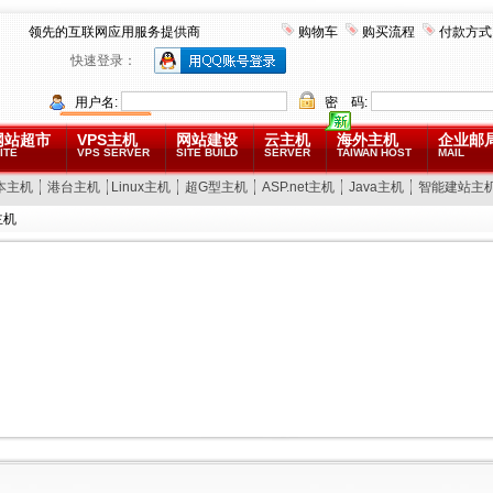
领先的互联网应用服务提供商
购物车
购买流程
付款方式
快速登录：
用户名:
密 码:
网站超市
VPS主机
网站建设
云主机
海外主机
企业邮
ITE
VPS SERVER
SITE BUILD
SERVER
TAIWAN HOST
MAIL
本主机
港台主机
Linux主机
超G型主机
ASP.net主机
Java主机
智能建站主
主机