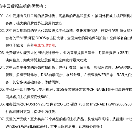
方中云虚拟主机的优势有：
方中云拥有良好口碑的品牌优势，高品质的产品和服务； 被国外权威主机评测机
务商，强大的品牌优势让您用的放心！
方中云采用独特的第六代高级虚拟主机系统、数据双重保护、软硬件/透明防火墙
独有的千M“黑洞”防DDOS攻击防火墙，全面为您的网站保驾护航！空间域名自
包括子域名，完善
在线管理功能
。
免费赠送功能强大的网站统计报告， 业内首家提供日流量、月流量报表（GB/月
访问信息，如虎添翼般让您的网上空间发挥最大功效
方中云自主开发的超强控制面版，包括计数器、留言板、数据库管理、JAVA控制
管理、多项密码修改、DNS自动同步、在线升级、在线查看WEB日志、RAR文
务，其它多项基础服务，体贴周到。
主机位于四川电信vip专用机房，其5G多芯光纤带宽与CHINANET骨干网高速
同类虚拟主机供应商快50%。
服务器为双CPU:xeon 2.8*2 内存:2G Ecc 硬盘:73G scsi*2(RAID1),WIN
件配置随时更新，保证业内领先。
完整的产品线：五大类共32个类型的虚拟主机产品，从低端和高端，从普通Html空间到
Windows系列到Linux系列，方中云应有尽用，让您放心选择！